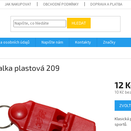
JAK NAKUPOVAT
OBCHODNÍ PODMÍNKY
DOPRAVA A PLATBA
HLEDAT
a osobních údajů
Napište nám
Kontakty
Značky
alka plastová 209
12 K
10 Kč be
Měrná
ZVOLT
cena:
Klasická 
sportů.