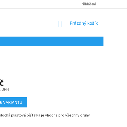
Přihlášení
NÁKUPNÍ
Prázdný košík
KOŠÍK
č
z DPH
E VARIANTU
plochá plastová píšťalka je vhodná pro všechny druhy