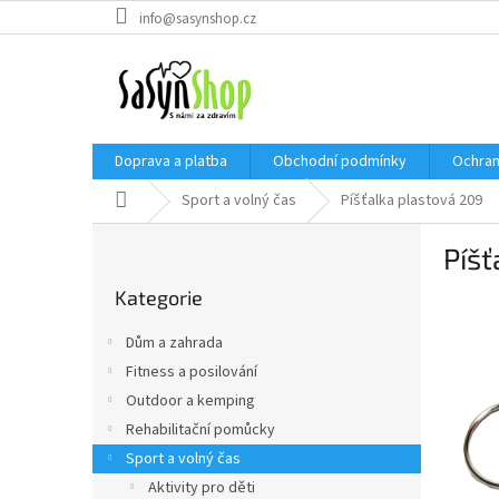
Přejít
info@sasynshop.cz
na
obsah
Doprava a platba
Obchodní podmínky
Ochran
Domů
Sport a volný čas
Píšťalka plastová 209
P
Píšť
o
Přeskočit
s
Kategorie
kategorie
t
r
Dům a zahrada
a
Fitness a posilování
n
Outdoor a kemping
n
í
Rehabilitační pomůcky
p
Sport a volný čas
a
Aktivity pro děti