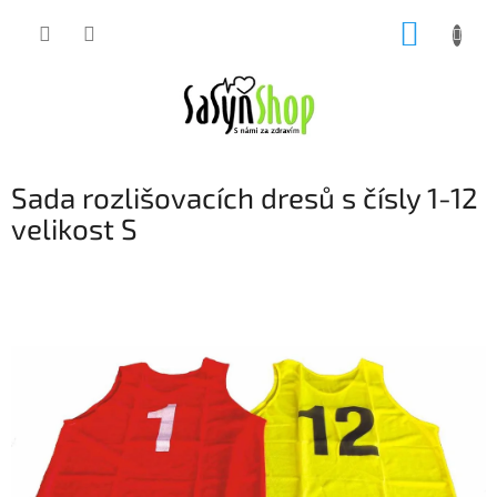
Přejít
NÁKUP
na
obsah
KOŠÍK
Sada rozlišovacích dresů s čísly 1-12
velikost S