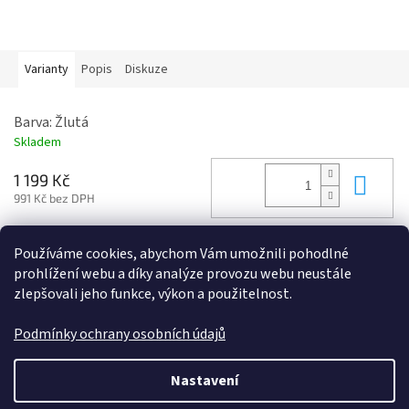
Varianty
Popis
Diskuze
Barva: Žlutá
Skladem
Do 
1 199 Kč
991 Kč bez DPH
Používáme cookies, abychom Vám umožnili pohodlné
Z
prohlížení webu a díky analýze provozu webu neustále
á
zlepšovali jeho funkce, výkon a použitelnost.
p
a
Podmínky ochrany osobních údajů
t
í
Vytvořil Shoptet
Nastavení