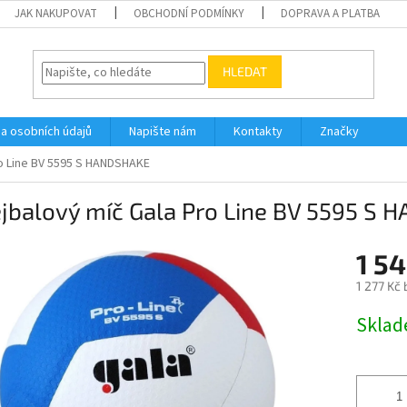
JAK NAKUPOVAT
OBCHODNÍ PODMÍNKY
DOPRAVA A PLATBA
HLEDAT
a osobních údajů
Napište nám
Kontakty
Značky
ro Line BV 5595 S HANDSHAKE
ejbalový míč Gala Pro Line BV 5595 S
1 54
1 277 Kč
Měrná
Skla
cena: