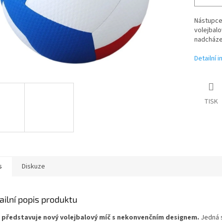
Nástupce
volejbalo
nadcházej
Detailní 
TISK
s
Diskuze
ailní popis produktu
 představuje nový volejbalový míč s nekonvenčním designem.
Jedná s