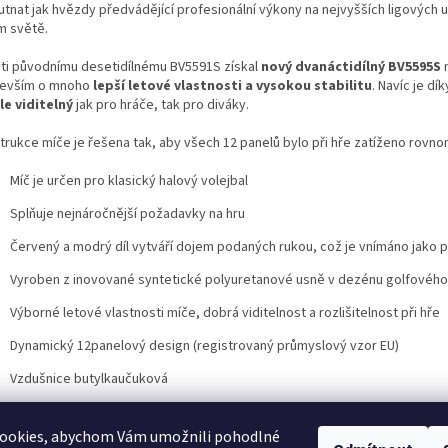
tnat jak hvězdy předvádějící profesionální výkony na nejvyšších ligových ut
m světě.
ti původnímu desetidílnému BV5591S získal
nový dvanáctidílný BV5595S
n
evším o mnoho
lepší letové vlastnosti a vysokou stabilitu
. Navíc je d
le viditelný
jak pro hráče, tak pro diváky.
trukce míče je řešena tak, aby všech 12 panelů bylo při hře zatíženo rovnom
Míč je určen pro klasický halový volejbal
Splňuje nejnáročnější požadavky na hru
Červený a modrý díl vytváří dojem podaných rukou, což je vnímáno jako p
Vyroben z inovované syntetické polyuretanové usně v dezénu golfového
Výborné letové vlastnosti míče, dobrá viditelnost a rozlišitelnost při hře
Dynamický 12panelový design (registrovaný průmyslový vzor EU)
Vzdušnice butylkaučuková
Velikost 5
ookies, abychom Vám umožnili pohodlné