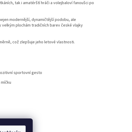
káních, tak i amatérští hráči a volejbaloví fanoušci po
ejen modernější, dynamičtější podobu, ale
íky velkým plochám tradičních barev české vlajky
ěrně, což zlepšuje jeho letové vlastnosti.
ozitivní sportovní gesto
 míčku