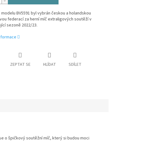
 modelu BV5591 byl vybrán českou a holandskou
vou federací za herní míč extraligových soutěží v
ící sezoně 2022/23.
informace
ZEPTAT SE
HLÍDAT
SDÍLET
e o špičkový soutěžní míč, který si budou moci