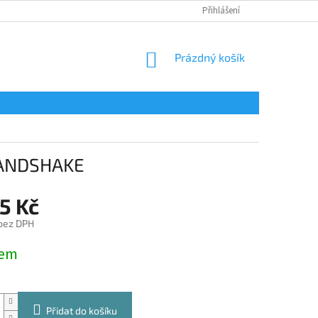
Přihlášení
NÁKUPNÍ
Prázdný košík
KOŠÍK
 HANDSHAKE
5 Kč
 bez DPH
dem
Přidat do košíku