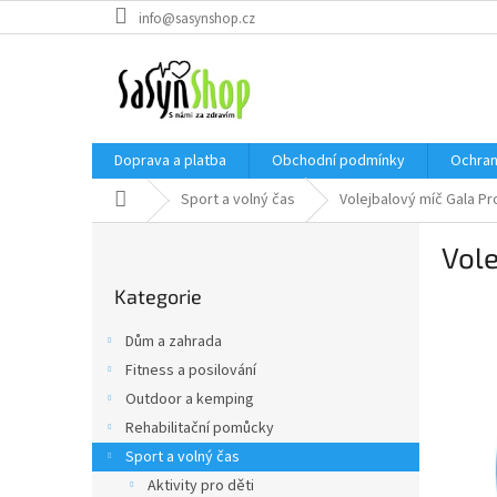
Přejít
info@sasynshop.cz
na
obsah
Doprava a platba
Obchodní podmínky
Ochran
Domů
Sport a volný čas
Volejbalový míč Gala P
P
Vol
o
Přeskočit
s
Kategorie
kategorie
t
r
Dům a zahrada
a
Fitness a posilování
n
Outdoor a kemping
n
í
Rehabilitační pomůcky
p
Sport a volný čas
a
Aktivity pro děti