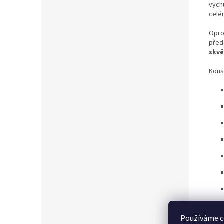
vychu
celé
Opro
před
skvě
Kons
Používáme c