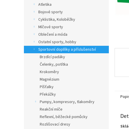
n
Atletika
e
Bojové sporty
l
Cyklistika, Koloběžky
Míčové sporty
Oblečení a móda
Ostatní sporty, hobby
Sportovní doplňky a příslušenství
Brzdící padáky
Čelenky, potítka
Krokoměry
Magnézium
Píšťalky
Překážky
Popi
Pumpy, kompresory, tlakoměry
Reakční míče
Det
Reflexní, běžecké pomůcky
Rozlišovací dresy
Sklá