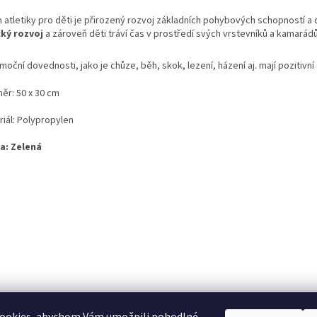
m atletiky pro děti je přirozený rozvoj základních pohybových schopností a
cký rozvoj
a zároveň děti tráví čas v prostředí svých vrstevníků a kamarádů
oční dovednosti, jako je chůze, běh, skok, lezení, házení aj. mají pozitivní
ěr: 50 x 30 cm
riál: Polypropylen
a: Zelená