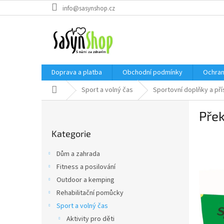
Přejít
info@sasynshop.cz
na
obsah
Doprava a platba
Obchodní podmínky
Ochran
Domů
Sport a volný čas
Sportovní doplňky a pří
P
Pře
o
Přeskočit
s
Kategorie
kategorie
t
r
Dům a zahrada
a
Fitness a posilování
n
Outdoor a kemping
n
í
Rehabilitační pomůcky
p
Sport a volný čas
a
Aktivity pro děti