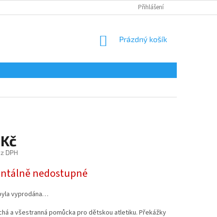
Přihlášení
NÁKUPNÍ
Prázdný košík
KOŠÍK
 Kč
ez DPH
tálně nedostupné
byla vyprodána…
há a všestranná pomůcka pro dětskou atletiku. Překážky