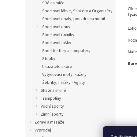
Sítě na míče
Cíle
Sportovní láhve, Shakery a Organizéry
fyzi
Sportovní obaly, pouzdra na mobil
Sportovní obuv
Lokom
Sportovní ručníky
Rozm
Sportovní tašky
Sporttestery a computery
Mate
Stopky
Barv
Ukazatele skóre
Vytyčovací mety, kužely
Žebříky, mřížky - Agility
Skate a in-line
Trampolíny
Vodní sporty
Zimní sporty
Zdraví a masáže
Výprodej