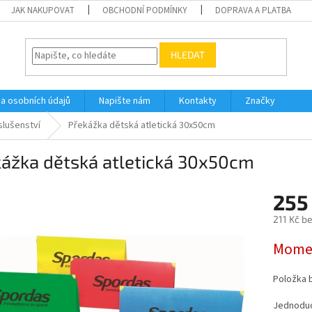
JAK NAKUPOVAT
OBCHODNÍ PODMÍNKY
DOPRAVA A PLATBA
HLEDAT
a osobních údajů
Napište nám
Kontakty
Značky
slušenství
Překážka dětská atletická 30x50cm
kážka dětská atletická 30x50cm
255
211 Kč b
Měrná
Momen
cena:
Položka 
Jednoduc