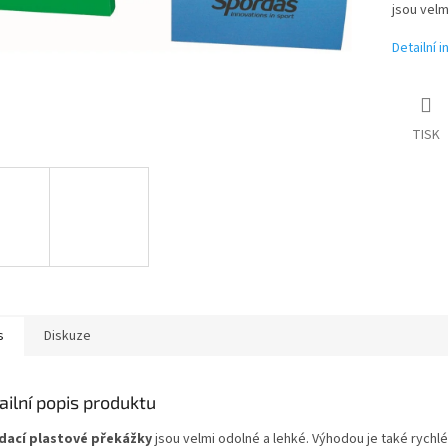
jsou velm
Detailní 
TISK
s
Diskuze
ailní popis produktu
dací plastové překážky
j
sou velmi odolné
a lehké.
Výhodou je také
rychlé