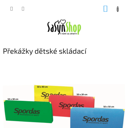
Přejít
NÁKUP
na
obsah
KOŠÍK
Překážky dětské skládací