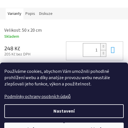
Varianty
Popis
Diskuze
Velikost: 50 x 20 cm
Skladem
Do 
248 Kč
205 Kč bez DPH
Používáme cookies, abychom Vám umožnili pohodlné
Z
prohlížení webu a díky analýze provozu webu neustále
á
zlepšovali jeho funkce, výkon a použitelnost.
p
a
Podmínky ochrany osobních údajů
t
í
Vytvořil Shoptet
Nastavení
Copyright 2026
SaSynShop.cz
. Všechna práva vyhrazena.
Upravit