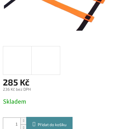
285 Kč
236 Kč bez DPH
Měrná
Skladem
cena:
Přidat do košíku