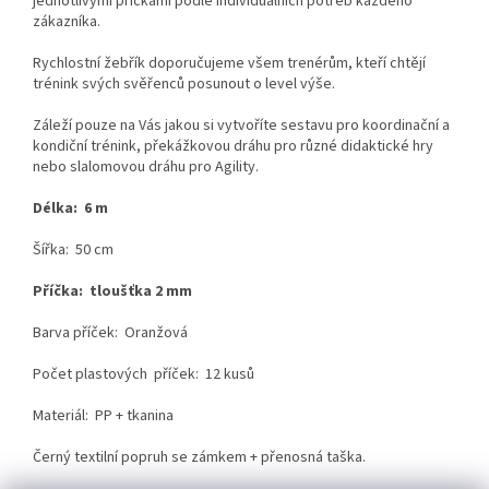
jednotlivými příčkami podle individuálních potřeb každého
zákazníka.
Rychlostní žebřík doporučujeme všem trenérům, kteří chtějí
trénink svých svěřenců posunout o level výše.
Záleží pouze na Vás jakou si vytvoříte sestavu pro koordinační a
kondiční trénink, překážkovou dráhu pro různé didaktické hry
nebo slalomovou dráhu pro Agility.
Délka: 6 m
Šířka: 50 cm
Příčka: tloušťka 2 mm
Barva příček: Oranžová
Počet plastových příček: 12 kusů
Materiál: PP + tkanina
Černý textilní popruh se zámkem + přenosná taška.