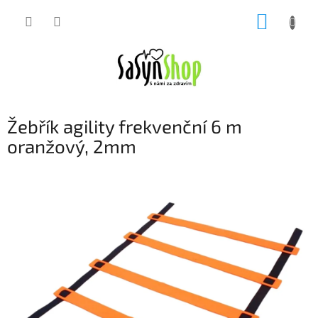
Přejít
NÁKUP
na
obsah
KOŠÍK
Žebřík agility frekvenční 6 m
oranžový, 2mm