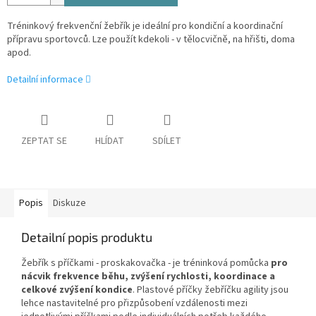
Tréninkový frekvenční žebřík je ideální pro kondiční a koordinační
přípravu sportovců. Lze použít kdekoli - v tělocvičně, na hřišti, doma
apod.
Detailní informace
ZEPTAT SE
HLÍDAT
SDÍLET
Popis
Diskuze
Detailní popis produktu
Žebřík s příčkami - proskakovačka - je tréninková pomůcka
pro
nácvik frekvence běhu, zvýšení rychlosti, koordinace a
celkové zvýšení kondice
. Plastové příčky žebříčku agility jsou
lehce nastavitelné pro přizpůsobení vzdálenosti mezi