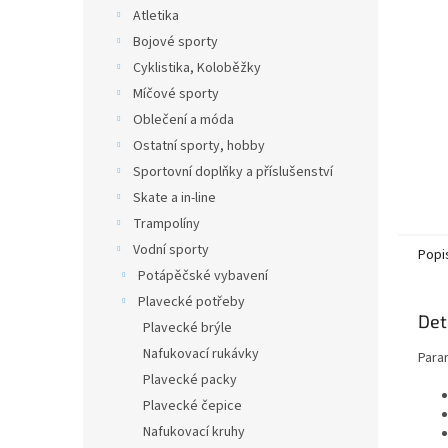
n
Atletika
e
Bojové sporty
l
Cyklistika, Koloběžky
Míčové sporty
Oblečení a móda
Ostatní sporty, hobby
Sportovní doplňky a příslušenství
Skate a in-line
Trampolíny
Vodní sporty
Popi
Potápěčské vybavení
Plavecké potřeby
Det
Plavecké brýle
Nafukovací rukávky
Para
Plavecké packy
Plavecké čepice
Nafukovací kruhy