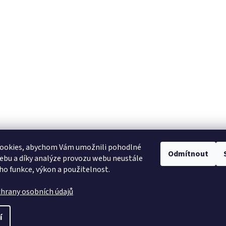
ookies, abychom Vám umožnili pohodlné
Odmítnout
ebu a díky analýze provozu webu neustále
eho funkce, výkon a použitelnost.
hrany osobních údajů
í
.
Upravit nastavení cookies