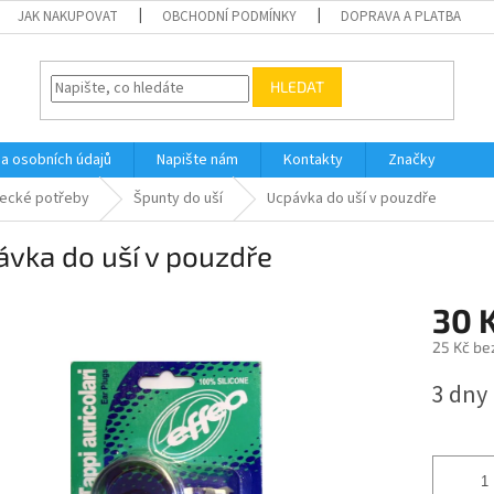
JAK NAKUPOVAT
OBCHODNÍ PODMÍNKY
DOPRAVA A PLATBA
HLEDAT
a osobních údajů
Napište nám
Kontakty
Značky
vecké potřeby
Špunty do uší
Ucpávka do uší v pouzdře
vka do uší v pouzdře
30 
25 Kč be
Měrná
3 dny
cena: