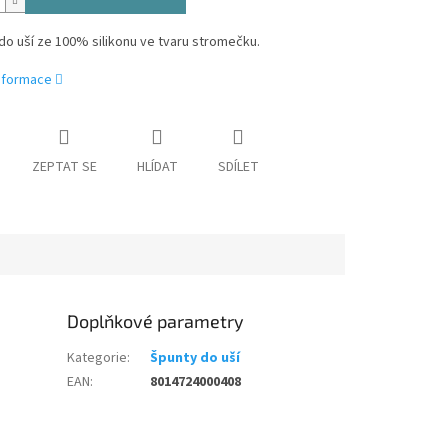
o uší ze 100% silikonu ve tvaru stromečku.
informace
ZEPTAT SE
HLÍDAT
SDÍLET
Doplňkové parametry
Kategorie
:
Špunty do uší
EAN
:
8014724000408