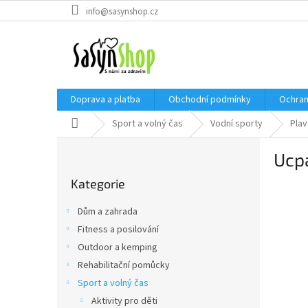
Přejít
info@sasynshop.cz
na
obsah
Doprava a platba
Obchodní podmínky
Ochran
Domů
Sport a volný čas
Vodní sporty
Pla
P
Ucpá
o
Přeskočit
s
Kategorie
kategorie
t
r
Dům a zahrada
a
Fitness a posilování
n
Outdoor a kemping
n
í
Rehabilitační pomůcky
p
Sport a volný čas
a
Aktivity pro děti