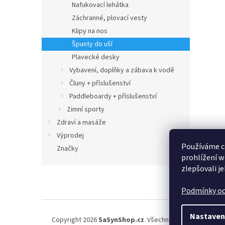
Nafukovací lehátka
Záchranné, plovací vesty
Klipy na nos
Špunty do uší
Plavecké desky
Vybavení, doplňky a zábava k vodě
Čluny + příslušenství
Paddleboardy + příslušenství
Zimní sporty
Zdraví a masáže
Výprodej
Používáme c
Značky
prohlížení w
zlepšovali j
Z
á
Podmínky oc
p
a
t
Nastaven
Copyright 2026
SaSynShop.cz
. Všechna práva vyhrazena