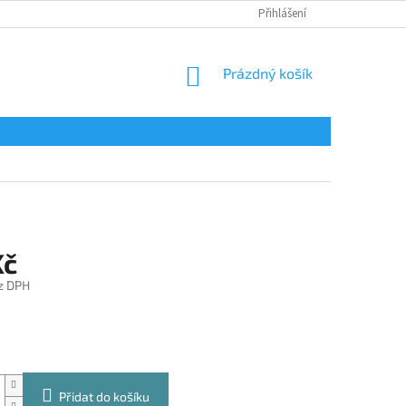
Přihlášení
NÁKUPNÍ
Prázdný košík
KOŠÍK
Kč
z DPH
Přidat do košíku