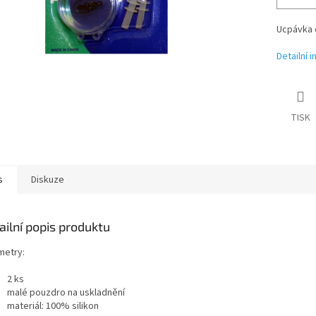
Ucpávka d
Detailní 
TISK
s
Diskuze
ailní popis produktu
metry:
2 ks
malé pouzdro na uskladnění
materiál: 100% silikon