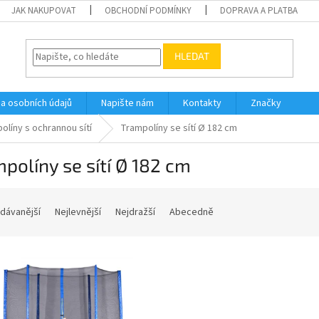
JAK NAKUPOVAT
OBCHODNÍ PODMÍNKY
DOPRAVA A PLATBA
HLEDAT
a osobních údajů
Napište nám
Kontakty
Značky
olíny s ochrannou sítí
Trampolíny se sítí Ø 182 cm
políny se sítí Ø 182 cm
dávanější
Nejlevnější
Nejdražší
Abecedně