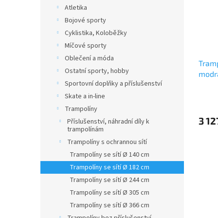
s
o
n
Atletika
p
d
e
Bojové sporty
r
u
l
o
k
Cyklistika, Koloběžky
d
t
Míčové sporty
u
ů
Oblečení a móda
Tramp
k
Ostatní sporty, hobby
modr
t
Sportovní doplňky a příslušenství
ů
Skate a in-line
Trampolíny
3 12
Příslušenství, náhradní díly k
trampolínám
Trampolíny s ochrannou sítí
Trampolíny se sítí Ø 140 cm
Trampolíny se sítí Ø 182 cm
Trampolíny se sítí Ø 244 cm
Trampolíny se sítí Ø 305 cm
Trampolíny se sítí Ø 366 cm