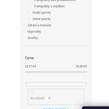
Trampolíny bez příslušenství
Trampolíny s madlem
Vodní sporty
Zimní sporty
Zdraví a masáže
Výprodej
Značky
Cena
3127
Kč
3128
Kč
Na skladě
0