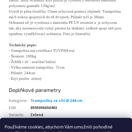
záření. Silný ochranný kryt pružin je vyroben z odolného materiálu
polyesteru gramáže 130g/m2.
Uvnitř je pěna tloušťky 15mm uchycená pomocí objímek. Trampolína
má 6 nohou spojených do tří dvojnoh. Průměr tyčí je 38mm.
Ochranná síť je vyrobena z materiálu PE UV resistent a je uchycena
tak, aby neomezovala volný prostor ke skákání, veškeré spoje sítě jsou
opatřeny vyměkčovací ochranou. Foto je ilustrační.
Technický popis:
- Trampolína má certifikaci TUV.PAH test
- Nosnost: 100kg
- Žebřík i síť - součástí balení.
- Výška samotné trampolíny: 51cm
- Průměr: 244cm
- Kryt pružin: zelený
Doplňkové parametry
Kategorie
:
Trampolíny se sítí Ø 244 cm
EAN
:
8595096650403
Varianta
:
Zelená
Používáme cookies, abychom Vám umožnili pohodlné