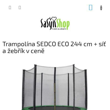
Přejít
NÁKUP
na
obsah
KOŠÍK
Trampolína SEDCO ECO 244 cm + síť
a žebřík v ceně