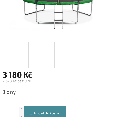
3 180 Kč
2 628 Kč bez DPH
Měrná
3 dny
cena:
Přidat do košíku