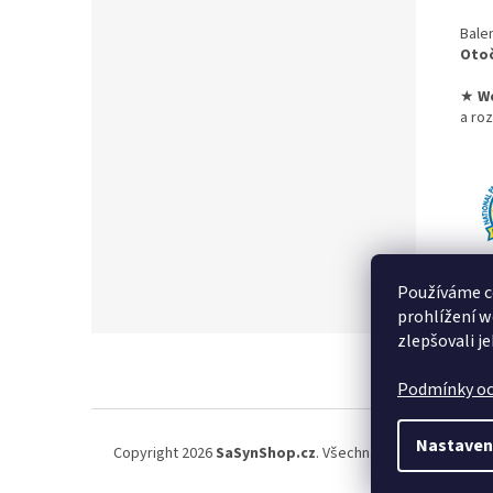
Bale
Otoč
★
W
a roz
Používáme c
prohlížení w
zlepšovali j
Z
á
Podmínky oc
p
a
t
Nastaven
Copyright 2026
SaSynShop.cz
. Všechna práva vyhrazena
í