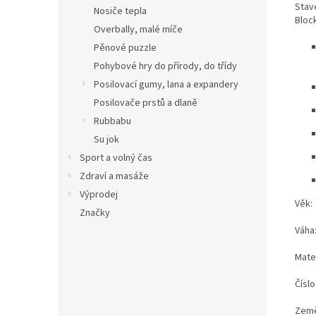
Stav
Nosiče tepla
Bloc
Overbally, malé míče
Pěnové puzzle
Pohybové hry do přírody, do třídy
Posilovací gumy, lana a expandery
Posilovače prstů a dlaně
Rubbabu
Su jok
Sport a volný čas
Zdraví a masáže
Výprodej
Věk: 
Značky
Váha
Mater
Čísl
Země