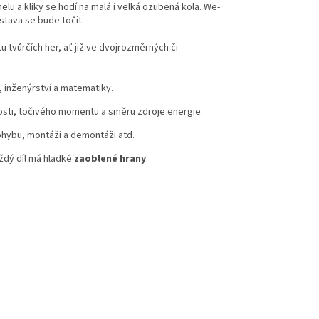
lu a kliky se hodí na malá i velká ozubená kola. We-
stava se bude točit.
tvůrčích her, ať již ve dvojrozměrných či
, inženýrství a matematiky.
sti, točivého momentu a směru zdroje energie.
ohybu, montáži a demontáži atd.
aždý díl má hladké
zaoblené hrany
.