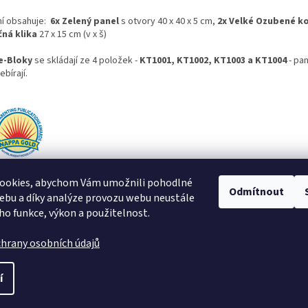
ní obsahuje:
6x Zelený panel
s otvory
40 x 40 x 5 cm
,
2x Velké Ozubené k
ná klika
27 x 15 cm (v x š)
e-Bloky
se skládají ze 4 položek -
KT1001, KT1002, KT1003 a KT1004
- pan
ebírají.
ookies, abychom Vám umožnili pohodlné
Odmítnout
ebu a díky analýze provozu webu neustále
eho funkce, výkon a použitelnost.
hrany osobních údajů
í
.
Upravit nastavení cookies