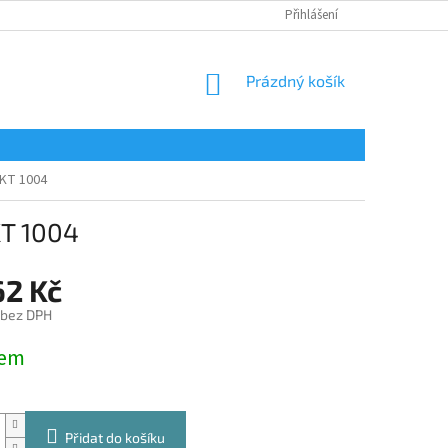
Přihlášení
NÁKUPNÍ
Prázdný košík
KOŠÍK
 KT 1004
KT 1004
62 Kč
 bez DPH
dem
Přidat do košíku