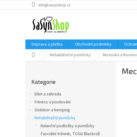
Přejít
info@sasynshop.cz
na
obsah
Doprava a platba
Obchodní podmínky
Ochran
Domů
Rehabilitační pomůcky
Motorika a Rovno
P
Mec
o
Přeskočit
s
Kategorie
kategorie
t
r
Dům a zahrada
a
Fitness a posilování
n
Outdoor a kemping
n
í
Rehabilitační pomůcky
p
Balanční podložky a pomůcky
a
Fasciální trénink, TOGU Blackroll