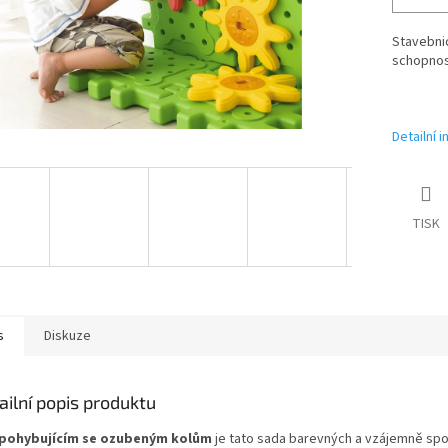
Stavebnic
schopnost
Detailní 
TISK
s
Diskuze
ailní popis produktu
pohybujícím se ozubeným kolům
je tato sada barevných a vzájemně spoj