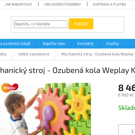
JAK NAKUPOVAT
OBCHODNÍ PODMÍNKY
DOPRAVA A PLATBA
HLEDAT
a osobních údajů
Napište nám
Kontakty
Značky
váha
Velké stavebnice
Mechanický stroj - Ozubená kola Weplay
hanický stroj - Ozubená kola Weplay 
8 4
6 993 Kč
Měrná
Skla
cena: