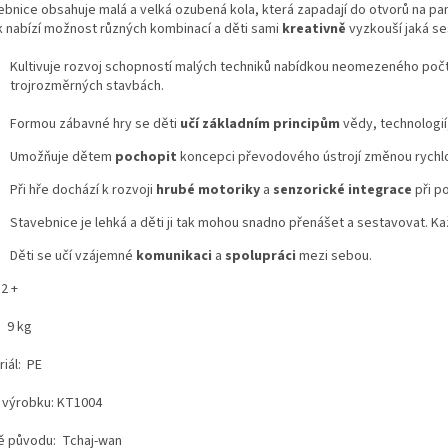
ebnice obsahuje malá a velká ozubená kola, která zapadají do otvorů na pane
k nabízí možnost různých kombinací a děti sami
kreativně
vyzkouší jaká se
Kultivuje rozvoj schopností malých techniků nabídkou neomezeného počtu 
trojrozměrných stavbách.
Formou zábavné hry se děti
učí základním principům
vědy, technologií
Umožňuje dětem
pochopit
kon
cepci
převodového ústrojí
z
měnou rychlo
Při hře dochází k rozvoji
hrubé motoriky
a
senzorické integrace
při p
Stavebnice je lehká a děti ji tak mohou snadno přenášet a sestavovat. K
Děti se učí vzájemné
komunikaci
a
spolupráci
mezi sebou.
2 +
: 9 kg
iál: PE
o výrobku: KT1004
 původu: Tchaj-wan