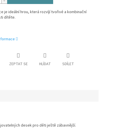
e je ideální hrou, která rozvíjí tvořivé a kombinační
i dítěte.
informace
ZEPTAT SE
HLÍDAT
SDÍLET
ovatelných desek pro děti ještě zábavnější.