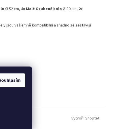
olo
Ø 52 cm
,
4x Malé Ozubené kolo
Ø 30 cm,
2x
ely jsou vzájemně kompatibilní a snadno se sestavují
Souhlasím
Vytvořil Shoptet