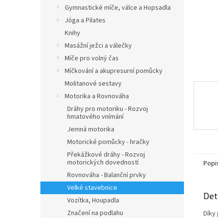
n
Gymnastické míče, válce a Hopsadla
e
Jóga a Pilates
l
Knihy
Masážní ježci a válečky
Míče pro volný čas
Míčkování a akupresurní pomůcky
Molitanové sestavy
Motorika a Rovnováha
Dráhy pro motoriku - Rozvoj
hmatového vnímání
Jemná motorika
Motorické pomůcky - hračky
Překážkové dráhy - Rozvoj
motorických dovedností
Popi
Rovnováha - Balanční prvky
Velké stavebnice
Det
Vozítka, Houpadla
Značení na podlahu
Díky