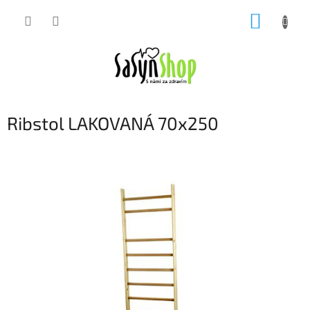
Přejít
NÁKUP
na
obsah
KOŠÍK
Ribstol LAKOVANÁ 70x250