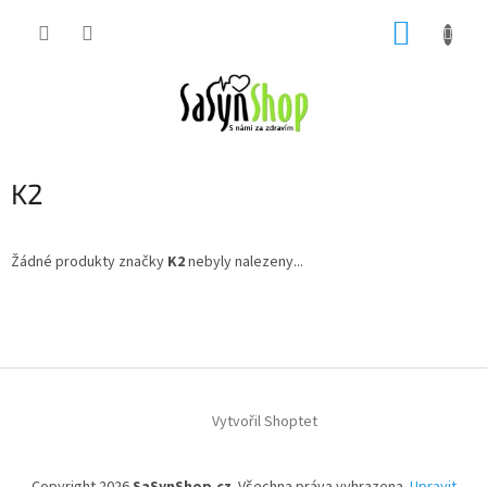
Přejít
NÁKUP
na
obsah
KOŠÍK
K2
Žádné produkty značky
K2
nebyly nalezeny...
Z
á
p
a
t
í
Vytvořil Shoptet