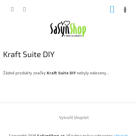
Přejít
NÁKUP
na
obsah
KOŠÍK
Kraft Suite DIY
Žádné produkty značky
Kraft Suite DIY
nebyly nalezeny...
Z
á
p
a
t
í
Vytvořil Shoptet