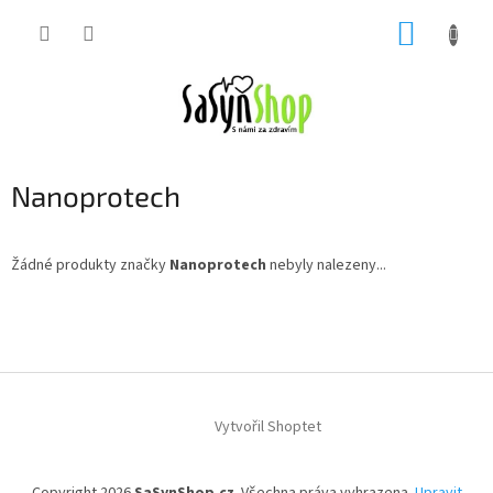
Přejít
NÁKUP
na
obsah
KOŠÍK
Nanoprotech
Žádné produkty značky
Nanoprotech
nebyly nalezeny...
Z
á
p
a
t
í
Vytvořil Shoptet