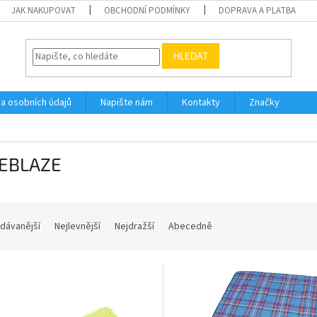
JAK NAKUPOVAT
OBCHODNÍ PODMÍNKY
DOPRAVA A PLATBA
HLEDAT
a osobních údajů
Napište nám
Kontakty
Značky
EBLAZE
dávanější
Nejlevnější
Nejdražší
Abecedně