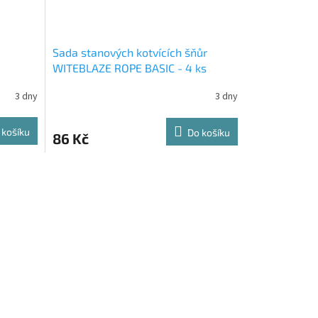
Sada stanových kotvících šňůr
WITEBLAZE ROPE BASIC - 4 ks
3 dny
3 dny
 košíku
Do košíku
86 Kč