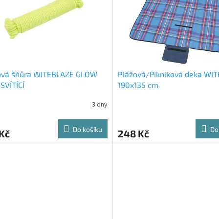
ová šňůra WITEBLAZE GLOW
Plážová/Pikniková deka WI
SVÍTÍCÍ
190x135 cm
3 dny
Do košíku
Do
Kč
248 Kč