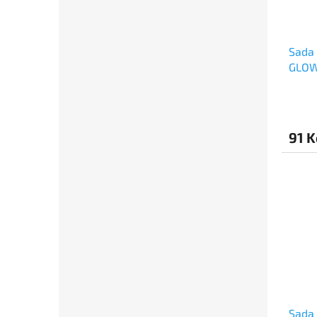
Sada 
GLOW 
91 K
Sada 