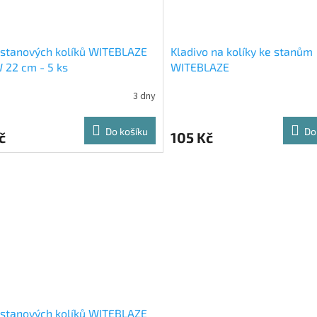
stanových kolíků WITEBLAZE
Kladivo na kolíky ke stanům
22 cm - 5 ks
WITEBLAZE
3 dny
Do košíku
Do
č
105 Kč
stanových kolíků WITEBLAZE