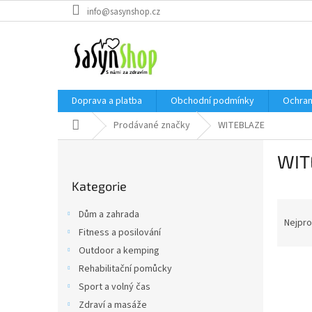
Přejít
info@sasynshop.cz
na
obsah
Doprava a platba
Obchodní podmínky
Ochran
Domů
Prodávané značky
WITEBLAZE
P
WIT
o
Přeskočit
s
Kategorie
kategorie
t
Ř
r
Dům a zahrada
a
a
Nejpro
Fitness a posilování
z
n
Outdoor a kemping
e
n
V
n
í
Rehabilitační pomůcky
ý
í
p
Sport a volný čas
p
p
a
Zdraví a masáže