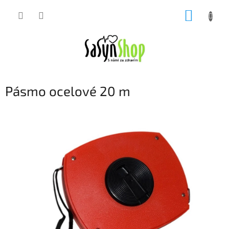
Přejít
NÁKUP
na
obsah
KOŠÍK
Pásmo ocelové 20 m