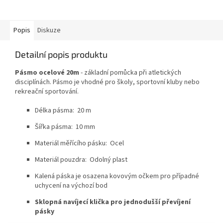
Popis
Diskuze
Detailní popis produktu
Pásmo ocelové 20m
- základní pomůcka při atletických
disciplínách. Pásmo je vhodné pro školy, sportovní kluby nebo
rekreační sportování.
Délka pásma: 20 m
Šířka pásma: 10 mm
Materiál měřícího pásku: Ocel
Materiál pouzdra: Odolný plast
Kalená páska je osazena kovovým očkem pro případné
uchycení na výchozí bod
Sklopná navíjecí klička pro jednodušší převíjení
pásky