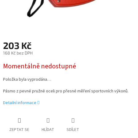
203 Kč
168 Kč bez DPH
Měrná
Momentálně nedostupné
cena:
Položka byla vyprodána…
Pásmo z pevné pružné oceli pro přesné měření sportovních výkonů.
Detailní informace
ZEPTAT SE
HLÍDAT
SDÍLET