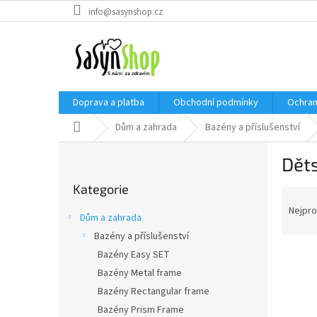
Přejít
info@sasynshop.cz
na
obsah
Doprava a platba
Obchodní podmínky
Ochran
Domů
Dům a zahrada
Bazény a příslušenství
P
Dět
o
Přeskočit
s
Kategorie
kategorie
Ř
t
a
r
Nejpro
Dům a zahrada
z
a
Bazény a příslušenství
e
n
V
n
Bazény Easy SET
n
ý
í
í
Bazény Metal frame
p
p
p
Bazény Rectangular frame
i
r
a
Bazény Prism Frame