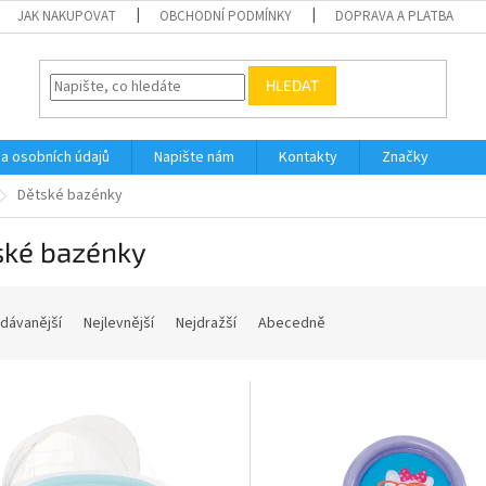
JAK NAKUPOVAT
OBCHODNÍ PODMÍNKY
DOPRAVA A PLATBA
HLEDAT
a osobních údajů
Napište nám
Kontakty
Značky
Dětské bazénky
ské bazénky
dávanější
Nejlevnější
Nejdražší
Abecedně