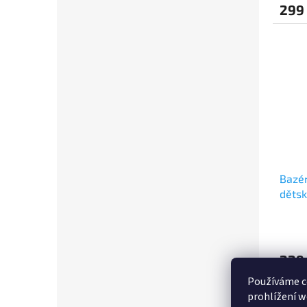
299
Bazé
děts
229
Používáme c
prohlížení w