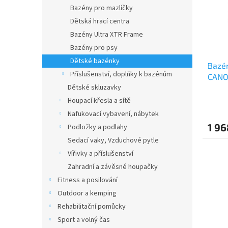
s
o
n
Bazény pro mazlíčky
p
d
e
Dětská hrací centra
r
u
l
o
k
Bazény Ultra XTR Frame
d
t
Bazény pro psy
u
ů
Dětské bazénky
Bazé
k
Příslušenství, doplňky k bazénům
CANO
t
Dětské skluzavky
cm
ů
Houpací křesla a sítě
Nafukovací vybavení, nábytek
1 96
Podložky a podlahy
Sedací vaky, Vzduchové pytle
Vířivky a příslušenství
Zahradní a závěsné houpačky
Fitness a posilování
Outdoor a kemping
Rehabilitační pomůcky
Sport a volný čas