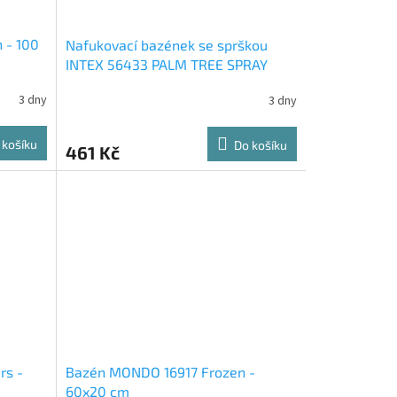
 - 100
Nafukovací bazének se sprškou
INTEX 56433 PALM TREE SPRAY
POOL
3 dny
3 dny
 košíku
Do košíku
461 Kč
rs -
Bazén MONDO 16917 Frozen -
60x20 cm