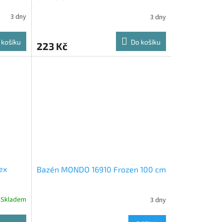
3 dny
3 dny
 košíku
Do košíku
223 Kč
ex
Bazén MONDO 16910 Frozen 100 cm
Skladem
3 dny