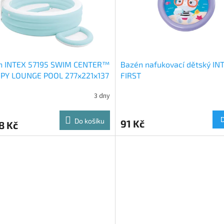
n INTEX 57195 SWIM CENTER™
Bazén nafukovací dětský IN
PY LOUNGE POOL 277x221x137
FIRST
3 dny
Do košíku
91 Kč
8 Kč