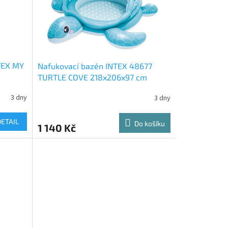
TEX MY
Nafukovací bazén INTEX 48677
TURTLE COVE 218x206x97 cm
3 dny
3 dny
DETAIL
Do košíku
1 140 Kč