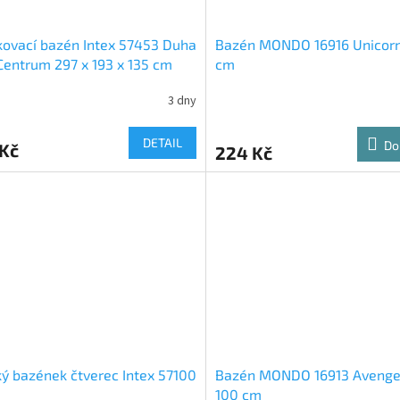
ovací bazén Intex 57453 Duha
Bazén MONDO 16916 Unicorn
Centrum 297 x 193 x 135 cm
cm
3 dny
DETAIL
Do
 Kč
224 Kč
ý bazének čtverec Intex 57100
Bazén MONDO 16913 Avenge
100 cm