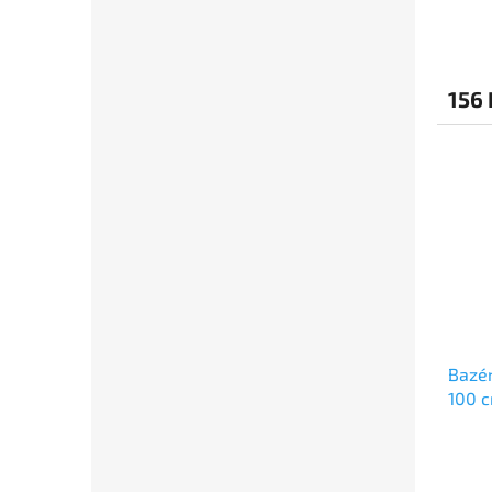
156 
Bazé
100 