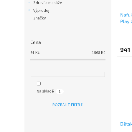
Zdraví a masáže
Výprodej
Nafuk
Značky
Play 
Cena
941
91
Kč
1968
Kč
Na skladě
1
ROZBALIT FILTR
Dětsk