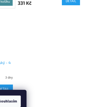
DETAIL
 košíku
331 Kč
ký - 4
3 dny
DETAIL
Souhlasím