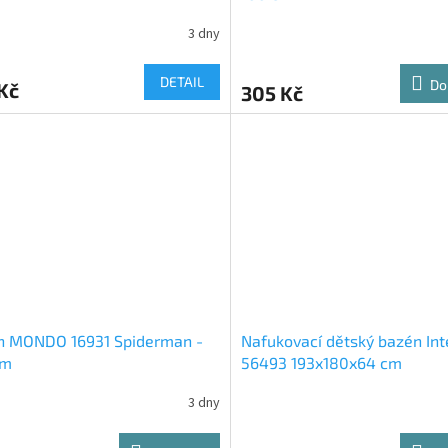
3 dny
DETAIL
Do
Kč
305 Kč
n MONDO 16931 Spiderman -
Nafukovací dětský bazén Int
cm
56493 193x180x64 cm
3 dny