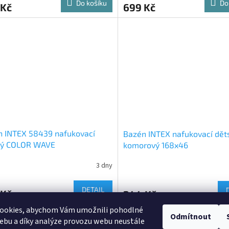
Do košíku
Do
 Kč
699 Kč
n INTEX 58439 nafukovací
Bazén INTEX nafukovací děts
ký COLOR WAVE
komorový 168x46
3 dny
DETAIL
 Kč
244 Kč
ookies, abychom Vám umožnili pohodlné
Odmítnout
O
ebu a díky analýze provozu webu neustále
v