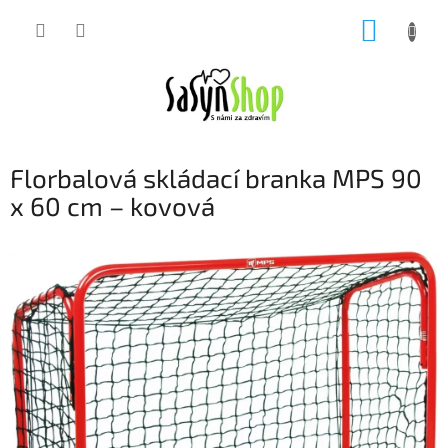
Přejít
NÁKUP
na
obsah
KOŠÍK
Florbalová skládací branka MPS 90
x 60 cm – kovová