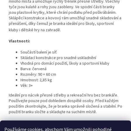
mnoho místa a umožňuje rychlý trénink přesné střelby. Všechny
tyče jsou kulaté a rohy jsou zaobleny. Ve spodní části branky
jsou plastové krytky, které chrání podlahu před poškrábáním.
Sklápěcí konstrukce a kovový rám umožňují snadné skladování a
přenášení, díky čemuž je branka ideální pro školy, sportovní
kluby i dětské hry na zahradě.
Vlastnosti:
Součástí balení je síť
Skládací konstrukce pro snadné uskladnění
Vhodná pro domácí použití, školy a sportovní kluby
Barva: červená
Rozměry: 90 × 60 cm
Hmotnost: 2,85 kg
Věk: 3+
Ideální pro nácvik přesné střelby a rekreační hru bez brankáře.
Používejte pouze pod dohledem dospělé osoby. Před každým
použitím zkontrolujte, že je branka správně složená a stabilní. Po
použití branku složte a skladujte na suchém místě.
Používáme cookies, abychom Vám umožnili pohodlné