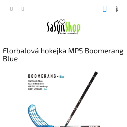
Přejít
NÁKUP
na
obsah
KOŠÍK
Florbalová hokejka MPS Boomerang
Blue