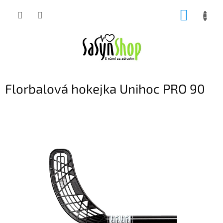
Přejít
NÁKUP
na
obsah
KOŠÍK
Florbalová hokejka Unihoc PRO 90