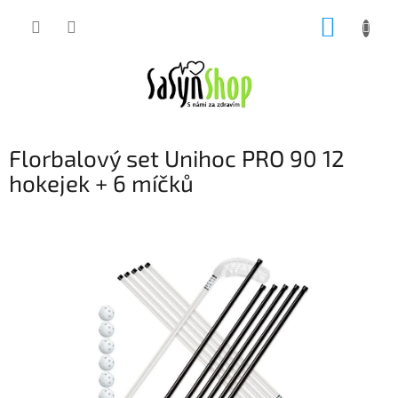
Přejít
NÁKUP
na
obsah
KOŠÍK
Florbalový set Unihoc PRO 90 12
hokejek + 6 míčků