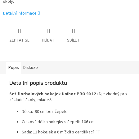
školy.
Detailní informace
ZEPTAT SE
HLÍDAT
SDÍLET
Popis
Diskuze
Detailní popis produktu
Set florbalových hokejek Unihoc PRO 90 12+6
je vhodný pro
základní školy, mládež.
Délka: 90 cm bez čepele
Celková délka hokejky s čepelí: 106 cm
Sada: 12 hokejek a 6 míčků s certifikací IFF