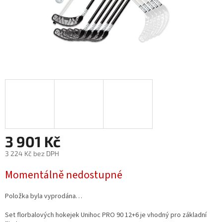
3 901 Kč
3 224 Kč bez DPH
Měrná
Momentálně nedostupné
cena:
Položka byla vyprodána…
Set florbalových hokejek Unihoc PRO 90 12+6 je vhodný pro základní