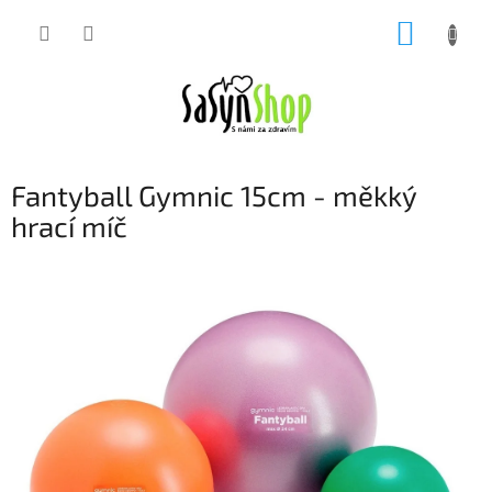
Přejít
NÁKUP
na
obsah
KOŠÍK
Fantyball Gymnic 15cm - měkký
hrací míč