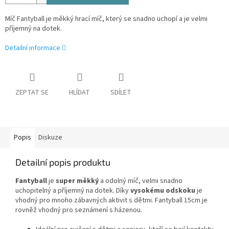
Míč Fantyball je měkký hrací míč, který se snadno uchopí a je velmi
příjemný na dotek.
Detailní informace
ZEPTAT SE
HLÍDAT
SDÍLET
Popis
Diskuze
Detailní popis produktu
Fantyball
je
super měkký
a odolný míč, velmi snadno
uchopitelný a příjemný na dotek.
Díky
vysokému odskoku
je
vhodný pro mnoho zábavných aktivit s dětmi.
Fantyball 15cm je
rovněž vhodný pro seznámení s házenou.