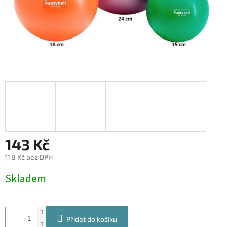
143 Kč
118 Kč bez DPH
Měrná
Skladem
cena:
Přidat do košíku