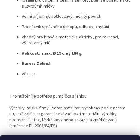
Ideální pro cvičení s dětmi a seniory, kteří se bojí kontaktu
s „tvrdými“ míčky
Velmi příjemný, neklouzavý, měkký povrch
Pro nácvik správného úchopu, odhodu, chytání
Vhodný pro hravé a motorické aktivity, pro rekreaci,
všestranný míč
Velikost: max. Ø 15 cm / 180 g
Barva: Zelená
Věk: 3+
Pro huštění je potřeba pumpička s jehlou.
Výrobky italské firmy Ledraplastic jsou vyrobeny podle norem
EU, což zajišťuje garanci nezávadnosti materiálu. Výrobky
neobsahují latex, těžké kovy nebo zakázaná změkčovadla
(směrnice EU 2005/84/ES).