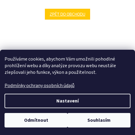
ZPĚT DO OBCHODU
Z
á
p
a
Používáme cookies, abychom Vám umožnili pohodlné
t
prohlížení webu a díky analýze provozu webu neustále
í
Vytvořil Shoptet
zlepšovali jeho funkce, výkon a použitelnost.
Copyright 2026
SaSynShop.cz
. Všechna práva vyhrazena.
Upravit
Podmínky ochrany osobních údajů
nastavení cookies
Nastavení
Odmítnout
Souhlasím