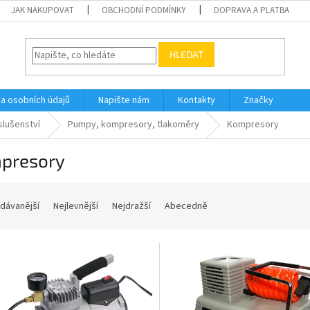
JAK NAKUPOVAT
OBCHODNÍ PODMÍNKY
DOPRAVA A PLATBA
HLEDAT
a osobních údajů
Napište nám
Kontakty
Značky
slušenství
Pumpy, kompresory, tlakoměry
Kompresory
presory
dávanější
Nejlevnější
Nejdražší
Abecedně