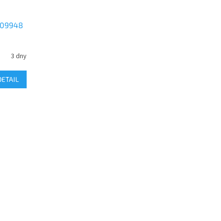
 09948
3 dny
DETAIL