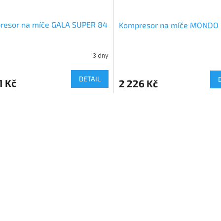
resor na míče GALA SUPER 84
Kompresor na míče MONDO
3 dny
DETAIL
1 Kč
2 226 Kč
O
v
l
á
d
a
c
í
p
r
v
k
y