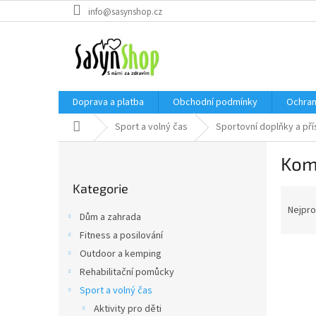
Přejít
info@sasynshop.cz
na
obsah
Doprava a platba
Obchodní podmínky
Ochran
Domů
Sport a volný čas
Sportovní doplňky a pří
P
Kom
o
Přeskočit
s
Kategorie
kategorie
Ř
t
a
r
Nejpro
Dům a zahrada
z
a
Fitness a posilování
e
n
V
n
Outdoor a kemping
n
ý
í
í
Rehabilitační pomůcky
p
p
p
Sport a volný čas
i
r
a
Aktivity pro děti