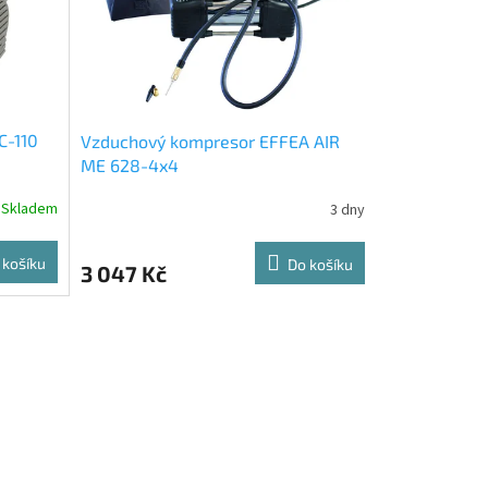
C-110
Vzduchový kompresor EFFEA AIR
ME 628-4x4
Skladem
3 dny
 košíku
Do košíku
3 047 Kč