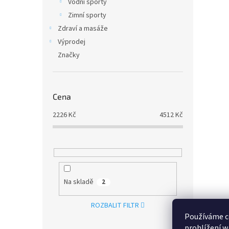
Vodní sporty
Zimní sporty
Zdraví a masáže
Výprodej
Značky
Cena
2226
Kč
4512
Kč
Na skladě
2
ROZBALIT FILTR
Používáme c
prohlížení w