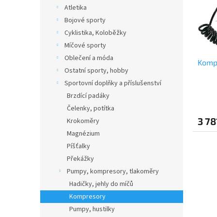
s
o
n
Atletika
p
d
e
Bojové sporty
r
u
l
o
k
Cyklistika, Koloběžky
d
t
Míčové sporty
u
ů
Oblečení a móda
Komp
k
Ostatní sporty, hobby
t
Sportovní doplňky a příslušenství
ů
Brzdící padáky
Čelenky, potítka
3 78
Krokoměry
Magnézium
Píšťalky
Překážky
Pumpy, kompresory, tlakoměry
Hadičky, jehly do míčů
Kompresory
Pumpy, hustilky