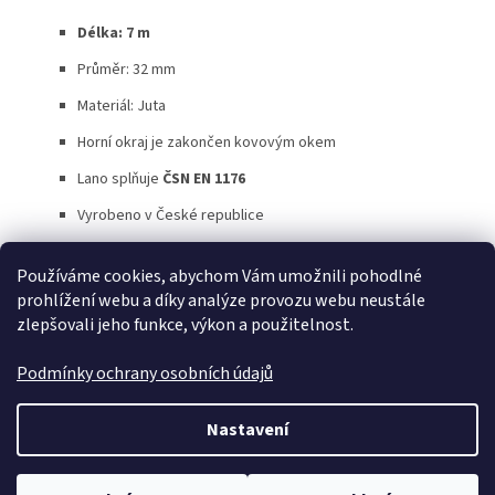
Délka: 7 m
Průměr: 32 mm
Materiál: Juta
Horní okraj je zakončen kovovým okem
Lano splňuje
ČSN EN 1176
Vyrobeno v České republice
Používáme cookies, abychom Vám umožnili pohodlné
Z
prohlížení webu a díky analýze provozu webu neustále
á
zlepšovali jeho funkce, výkon a použitelnost.
p
a
Podmínky ochrany osobních údajů
t
í
Vytvořil Shoptet
Nastavení
Copyright 2026
SaSynShop.cz
. Všechna práva vyhrazena.
Upravit