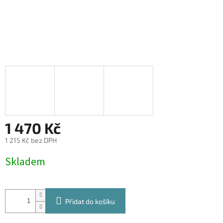
1 470 Kč
1 215 Kč bez DPH
Měrná
Skladem
cena:
Přidat do košíku