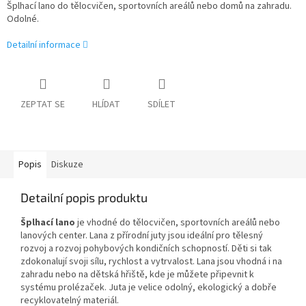
Šplhací lano do tělocvičen, sportovních areálů nebo domů na zahradu.
Odolné.
Detailní informace
ZEPTAT SE
HLÍDAT
SDÍLET
Popis
Diskuze
Detailní popis produktu
Šplhací lano
je vhodné do tělocvičen, sportovních areálů nebo
lanových center. Lana z přírodní juty jsou ideální pro tělesný
rozvoj a rozvoj pohybových kondičních schopností. Děti si tak
zdokonalují svoji sílu, rychlost a vytrvalost. Lana jsou vhodná i na
zahradu nebo na dětská hřiště, kde je můžete připevnit k
systému prolézaček. Juta je velice odolný
, ekologický a dobře
recyklovatelný materiál.