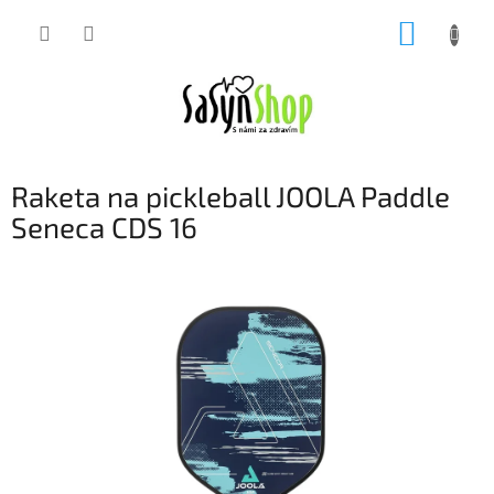
Přejít
NÁKUP
na
obsah
KOŠÍK
Raketa na pickleball JOOLA Paddle
Seneca CDS 16