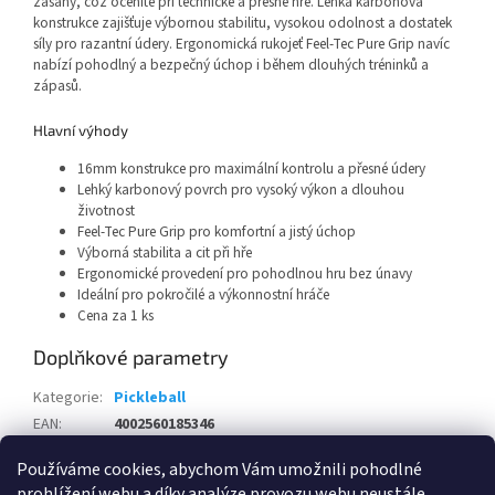
zásahy, což oceníte při technické a přesné hře. Lehká karbonová
konstrukce zajišťuje výbornou stabilitu, vysokou odolnost a dostatek
síly pro razantní údery. Ergonomická rukojeť Feel-Tec Pure Grip navíc
nabízí pohodlný a bezpečný úchop i během dlouhých tréninků a
zápasů.
Hlavní výhody
16mm konstrukce pro maximální kontrolu a přesné údery
Lehký karbonový povrch pro vysoký výkon a dlouhou
životnost
Feel-Tec Pure Grip pro komfortní a jistý úchop
Výborná stabilita a cit při hře
Ergonomické provedení pro pohodlnou hru bez únavy
Ideální pro pokročilé a výkonnostní hráče
Cena za 1 ks
Doplňkové parametry
Kategorie
:
Pickleball
EAN
:
4002560185346
Používáme cookies, abychom Vám umožnili pohodlné
Z
prohlížení webu a díky analýze provozu webu neustále