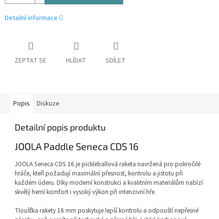
Detailní informace
ZEPTAT SE
HLÍDAT
SDÍLET
Popis
Diskuze
Detailní popis produktu
JOOLA Paddle Seneca CDS 16
JOOLA Seneca CDS 16 je pickleballová raketa navržená pro pokročilé
hráče, kteří požadují maximální přesnost, kontrolu a jistotu při
každém úderu. Díky moderní konstrukci a kvalitním materiálům nabízí
skvělý herní komfort i vysoký výkon při intenzivní hře.
Tloušťka rakety 16 mm poskytuje lepší kontrolu a odpouští nepřesné