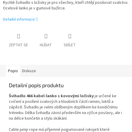
Rychlé švihadlo s ložisky je pro všechny, kteří chtějí posilovat svalstvo.
Ocelové lanko je v gumové bužírce.
Detailní informace
ZEPTAT SE
HLÍDAT
SDÍLET
Popis
Diskuze
Detailní popis produktu
Švihadlo 466 kabel-lanko
s kovovými ložisky
je určené ke
cvičení a posílení svalových a kloubních částí ramen, loktů a
zápěstí. Švihadlo je velmi oblíbeným doplňkem ke kondičnímu
tréninku. Délka švihadla závisí především na výšce postavy, ale i
na délce končetin a stylu skákání.
Cable jump rope má příjemné pogumované rukojeti které