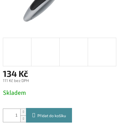
134 Kč
111 Kč bez DPH
Měrná
Skladem
cena:
Přidat do košíku