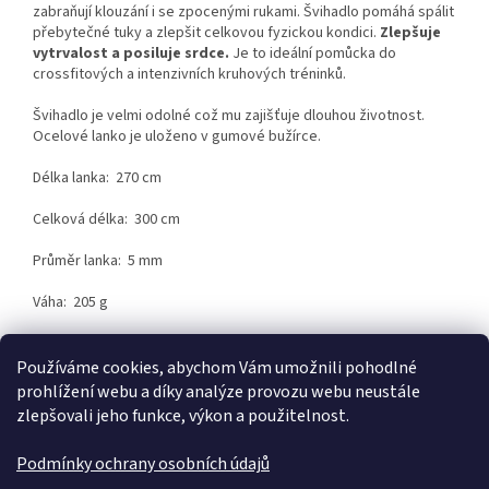
zabraňují klouzání i se zpocenými rukami. Švihadlo pomáhá spálit
přebytečné tuky a zlepšit celkovou fyzickou kondici.
Zlepšuje
vytrvalost a posiluje srdce.
Je to ideální pomůcka do
crossfitových a intenzivních kruhových tréninků.
Švihadlo je velmi odolné což mu zajišťuje dlouhou životnost.
Ocelové lanko je uloženo v gumové bužírce.
Délka lanka: 270 cm
Celková délka: 300 cm
Průměr lanka: 5 mm
Váha: 205 g
Používáme cookies, abychom Vám umožnili pohodlné
Z
prohlížení webu a díky analýze provozu webu neustále
á
zlepšovali jeho funkce, výkon a použitelnost.
p
a
Podmínky ochrany osobních údajů
t