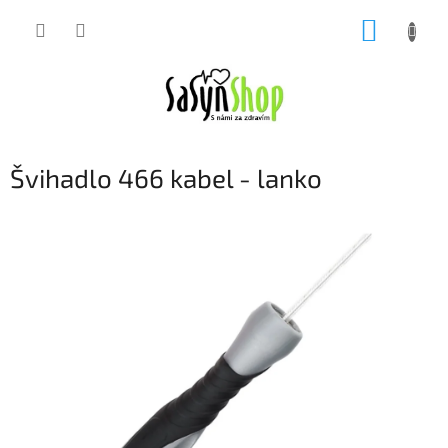
Přejít
NÁKUP
na
obsah
KOŠÍK
Švihadlo 466 kabel - lanko