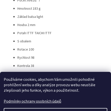
Počet hvězd: 7
Hmotnost 183 g
Základ balsa light
Houba 2 mm
Potah ITTF TAICHI ITTF
S obalem
Rotace 100
Rychlost 98
Kontrola 38
Používáme cookies, abychom Vám umožnili pohodlné
Z
prohlížení webu a díky analýze provozu webu neustále
á
zlepšovali jeho funkce, výkon a použitelnost.
p
a
Podmínky ochrany osobních údajů
t
Vytvořil Shoptet