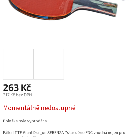
263 Kč
217 Kč bez DPH
Měrná
Momentálně nedostupné
cena:
Položka byla vyprodána…
Pálka ITTF Giant Dragon SEBENZA 7star série EDC
vhodná nejen pro