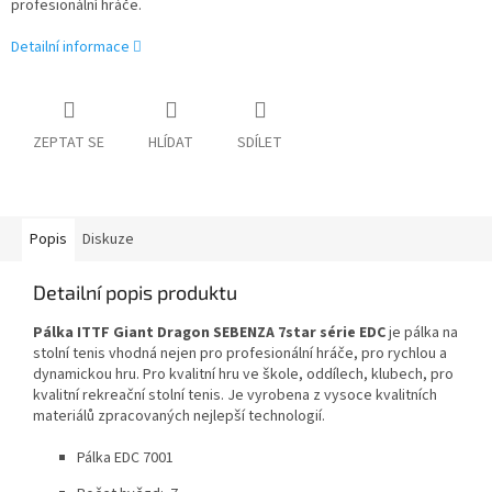
profesionální hráče.
Detailní informace
ZEPTAT SE
HLÍDAT
SDÍLET
Popis
Diskuze
Detailní popis produktu
Pálka ITTF Giant Dragon SEBENZA 7star série EDC
je pálka na
stolní tenis
vhodná nejen pro
profesionální hráče,
pro rychlou a
dynamickou hru
.
Pro kvalitní hru ve škole, oddílech, klubech, pro
kvalitní rekreační stolní tenis. Je vyrobena z vysoce kvalitních
materiálů zpracovaných nejlepší technologií.
Pálka EDC 7001