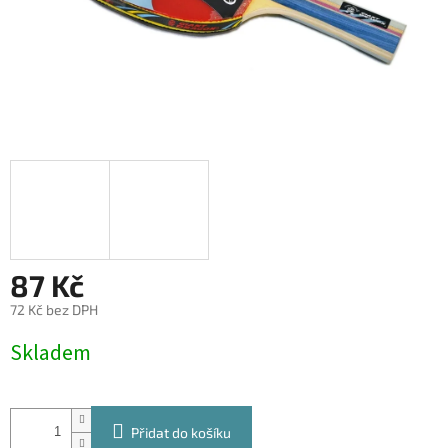
87 Kč
72 Kč bez DPH
Měrná
Skladem
cena:
Přidat do košíku