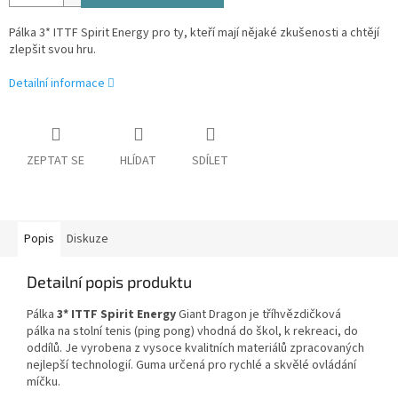
Pálka 3* ITTF Spirit Energy pro ty, kteří mají nějaké zkušenosti a chtějí
zlepšit svou hru.
Detailní informace
ZEPTAT SE
HLÍDAT
SDÍLET
Popis
Diskuze
Detailní popis produktu
Pálka
3* ITTF Spirit Energy
Giant Dragon je tříhvězdičková
pálka na stolní tenis (ping pong) vhodná do škol, k rekreaci, do
oddílů. Je vyrobena z vysoce kvalitních materiálů zpracovaných
nejlepší technologií.
Guma určená pro rychlé a skvělé ovládání
míčku.