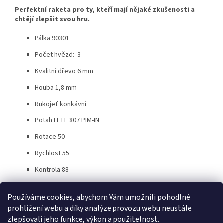
Perfektní raketa pro ty, kteří mají nějaké zkušenosti a
chtějí zlepšit svou hru.
Pálka 90301
Počet hvězd: 3
Kvalitní dřevo 6 mm
Houba 1,8 mm
Rukojeť konkávní
Potah ITTF 807 PIM-IN
Rotace 50
Rychlost 55
Kontrola 88
Používáme cookies, abychom Vám umožnili pohodlné
Z
prohlížení webu a díky analýze provozu webu neustále
á
zlepšovali jeho funkce, výkon a použitelnost.