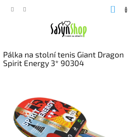
Přejít
NÁKUP
na
obsah
KOŠÍK
Pálka na stolní tenis Giant Dragon
Spirit Energy 3* 90304