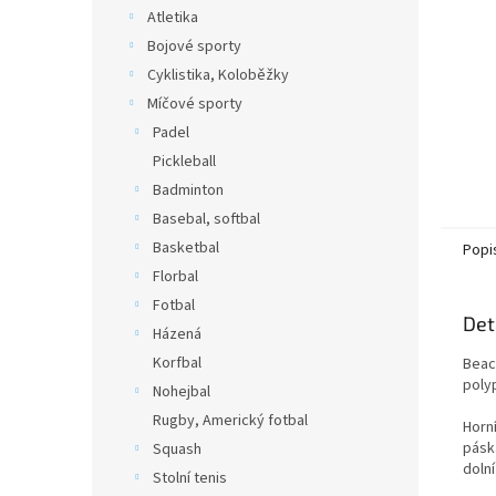
n
Atletika
e
Bojové sporty
l
Cyklistika, Koloběžky
Míčové sporty
Padel
Pickleball
Badminton
Basebal, softbal
Basketbal
Popi
Florbal
Fotbal
Det
Házená
Korfbal
Beac
poly
Nohejbal
Rugby, Americký fotbal
Horn
pásk
Squash
dolní
Stolní tenis