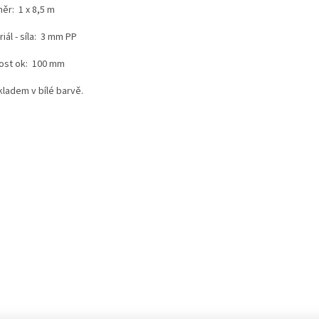
ěr: 1 x 8,5 m
iál - síla: 3 mm PP
kost ok: 100 mm
kladem v bílé barvě.