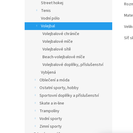
Street hokej
Rozm
Tenis
Mater
Vodní pólo
Volejbal
Veli
Volejbalové chrániče
Síť s
Volejbalové míče
Volejbalové sítě
Beach-volejbalové míče
Volejbalové doplňky, příslušenství
Vybíjená
Oblečení a móda
Ostatní sporty, hobby
Sportovní doplňky a příslušenství
Skate a in-line
Trampolíny
Vodní sporty
Zimní sporty