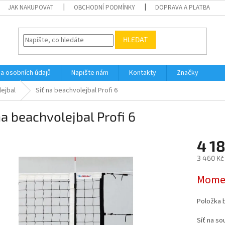
JAK NAKUPOVAT
OBCHODNÍ PODMÍNKY
DOPRAVA A PLATBA
HLEDAT
a osobních údajů
Napište nám
Kontakty
Značky
lejbal
Síť na beachvolejbal Profi 6
na beachvolejbal Profi 6
4 1
3 460 Kč
Měrná
Momen
cena:
Položka 
Síť na so