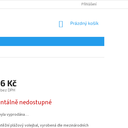
Přihlášení
NÁKUPNÍ
Prázdný košík
KOŠÍK
86 Kč
 bez DPH
tálně nedostupné
byla vyprodána…
utěžní plážový volejbal, vyrobená dle mezinárodních