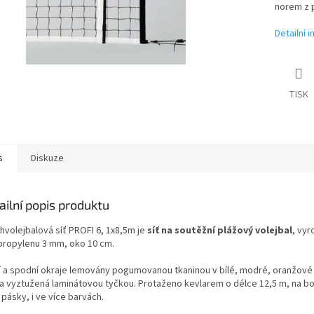
norem z 
Detailní 
TISK
s
Diskuze
ailní popis produktu
hvolejbalová síť PROFI 6, 1x8,5m je
síť na soutěžní plážový volejbal
, vyr
propylenu 3 mm, oko 10 cm.
í a spodní okraje lemovány pogumovanou tkaninou v bílé, modré, oranžové n
a vyztužená laminátovou tyčkou. Protaženo kevlarem o délce 12,5 m, na bocí
 pásky, i ve více barvách.