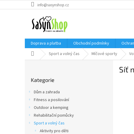
Přejít
info@sasynshop.cz
na
obsah
Doprava a platba
Obchodní podmínky
Ochran
Domů
Sport a volný čas
Míčové sporty
Vo
P
Síť 
o
Přeskočit
s
Kategorie
kategorie
t
r
Dům a zahrada
a
Fitness a posilování
n
Outdoor a kemping
n
í
Rehabilitační pomůcky
p
Sport a volný čas
a
Aktivity pro děti