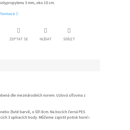
polypropylenu 3 mm, oko 10 cm.
informace
ZEPTAT SE
HLÍDAT
SDÍLET
obená dle mezinárodních norem. Uzlová síťovina z
ebo žluté barvě, o šíři 8cm. Na bocích černá PES
ch 3 upínacích body. Můžeme zajistit potisk horní i