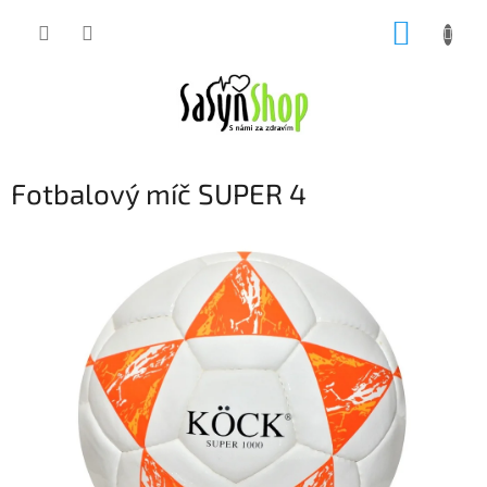
Přejít
NÁKUP
na
obsah
KOŠÍK
Fotbalový míč SUPER 4