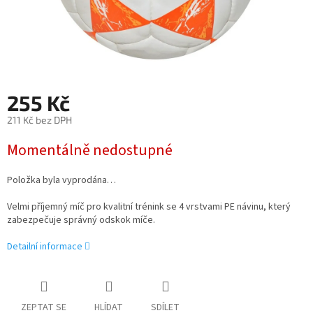
255 Kč
211 Kč bez DPH
Měrná
Momentálně nedostupné
cena:
Položka byla vyprodána…
Velmi příjemný míč pro kvalitní trénink se 4 vrstvami PE návinu, který
zabezpečuje správný odskok míče.
Detailní informace
ZEPTAT SE
HLÍDAT
SDÍLET