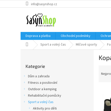
Přejít
info@sasynshop.cz
na
obsah
Doprava a platba
Obchodní podmínky
Ochran
Domů
Sport a volný čas
Míčové sporty
Fo
P
Kop
o
Přeskočit
s
Kategorie
kategorie
Ř
t
a
r
Nejpro
Dům a zahrada
z
a
Fitness a posilování
e
n
V
n
Outdoor a kemping
n
ý
í
í
Rehabilitační pomůcky
p
p
p
Sport a volný čas
i
r
a
Aktivity pro děti