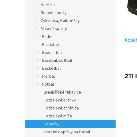
s
o
n
Atletika
p
d
e
Bojové sporty
r
u
l
o
k
Cyklistika, Koloběžky
d
t
Míčové sporty
u
ů
Padel
Kopač
k
Pickleball
t
Badminton
ů
Basebal, softbal
Basketbal
211 
Florbal
Fotbal
Brankářské rukavice
Fotbalové branky
Fotbalové chrániče
Fotbalové míče
Kopačky
Ostatní doplňky na fotbal