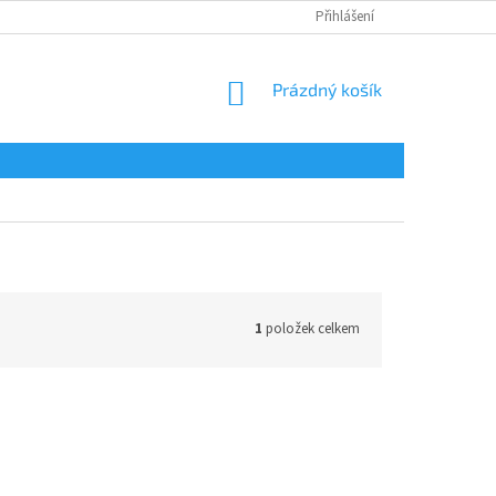
Přihlášení
NÁKUPNÍ
Prázdný košík
KOŠÍK
1
položek celkem