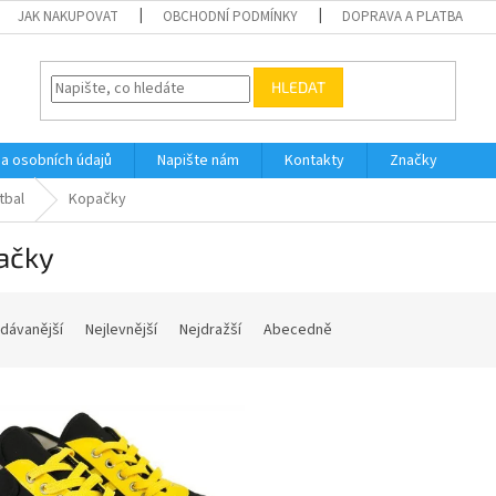
JAK NAKUPOVAT
OBCHODNÍ PODMÍNKY
DOPRAVA A PLATBA
HLEDAT
a osobních údajů
Napište nám
Kontakty
Značky
tbal
Kopačky
ačky
dávanější
Nejlevnější
Nejdražší
Abecedně