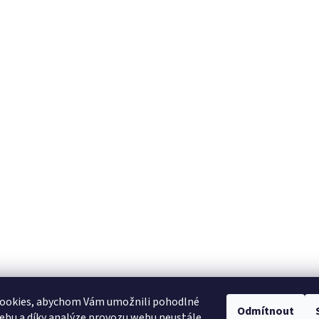
ookies, abychom Vám umožnili pohodlné
Odmítnout
ebu a díky analýze provozu webu neustále