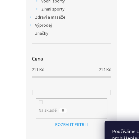
Vodní sporty
Zimní sporty
Zdraví a masáže
Výprodej
Značky
Cena
211
Kč
212
Kč
Na skladě
0
ROZBALIT FILTR
Používáme c
prohlížení w