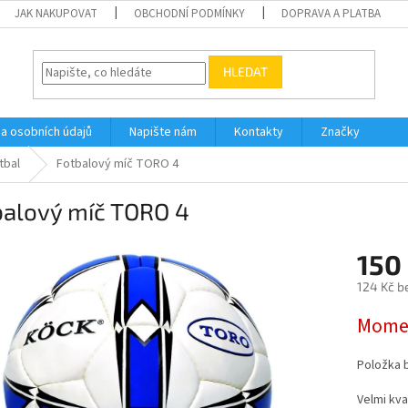
JAK NAKUPOVAT
OBCHODNÍ PODMÍNKY
DOPRAVA A PLATBA
HLEDAT
a osobních údajů
Napište nám
Kontakty
Značky
tbal
Fotbalový míč TORO 4
balový míč TORO 4
150
124 Kč b
Měrná
Momen
cena:
Položka 
Velmi kva