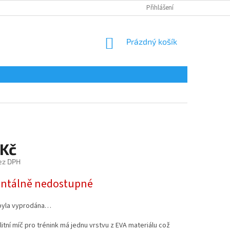
Přihlášení
NÁKUPNÍ
Prázdný košík
KOŠÍK
 Kč
ez DPH
tálně nedostupné
byla vyprodána…
litní míč pro trénink má jednu vrstvu z EVA materiálu což