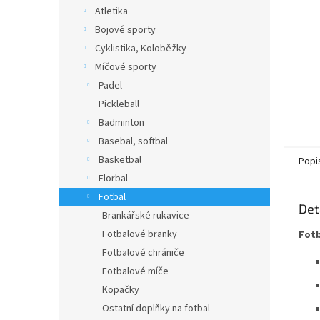
n
Atletika
e
Bojové sporty
l
Cyklistika, Koloběžky
Míčové sporty
Padel
Pickleball
Badminton
Basebal, softbal
Basketbal
Popi
Florbal
Fotbal
Det
Brankářské rukavice
Fotbalové branky
Fotb
Fotbalové chrániče
Fotbalové míče
Kopačky
Ostatní doplňky na fotbal