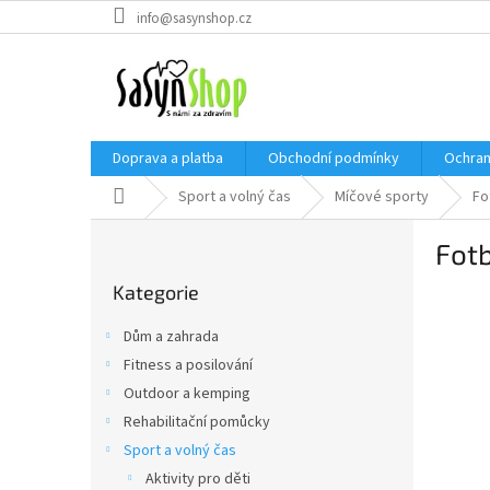
Přejít
info@sasynshop.cz
na
obsah
Doprava a platba
Obchodní podmínky
Ochran
Domů
Sport a volný čas
Míčové sporty
Fo
P
Fot
o
Přeskočit
s
Kategorie
kategorie
t
r
Dům a zahrada
a
Fitness a posilování
n
Outdoor a kemping
n
í
Rehabilitační pomůcky
p
Sport a volný čas
a
Aktivity pro děti