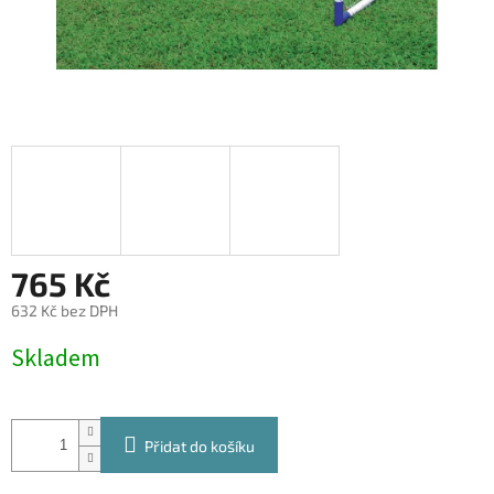
765 Kč
632 Kč bez DPH
Měrná
Skladem
cena:
Přidat do košíku