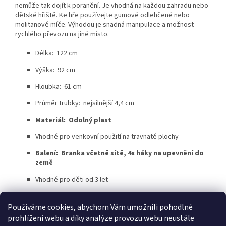
nemůže tak dojít k poranění. Je vhodná na každou zahradu nebo
dětské hřiště. Ke hře používejte gumové odlehčené nebo
molitanové míče. Výhodou je snadná manipulace a možnost
rychlého převozu na jiné místo.
Délka: 122 cm
Výška: 92 cm
Hloubka: 61 cm
Průměr trubky: nejsilnější 4,4 cm
Materiál: Odolný plast
Vhodné pro venkovní použití na travnaté plochy
Balení: Branka včetně sítě, 4x háky na upevnění do
země
Vhodné pro děti od 3 let
Používáme cookies, abychom Vám umožnili pohodlné
Z
prohlížení webu a díky analýze provozu webu neustále