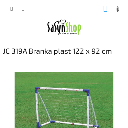
Přejít
NÁKUP
na
obsah
KOŠÍK
JC 319A Branka plast 122 x 92 cm