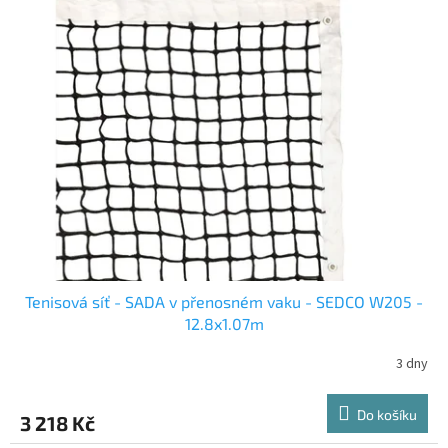
Tenisová síť - SADA v přenosném vaku - SEDCO W205 -
12.8x1.07m
3 dny
Do košíku
3 218 Kč