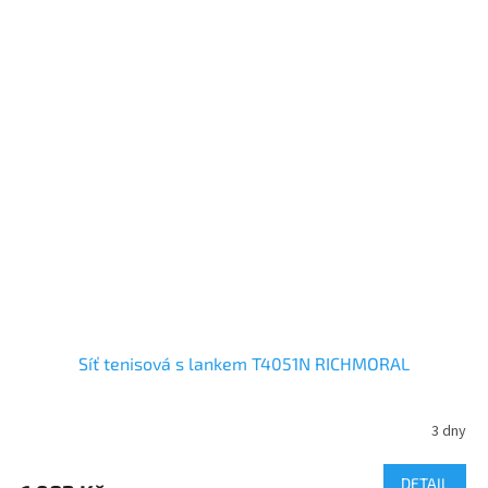
Síť tenisová s lankem T4051N RICHMORAL
3 dny
DETAIL