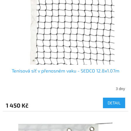
s
k
p
t
r
ů
o
d
u
k
t
ů
Tenisová síť v přenosném vaku - SEDCO 12.8x1.07m
3 dny
DETAIL
1 450 Kč