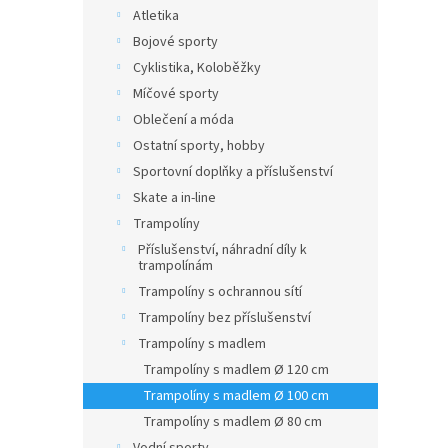
n
Atletika
e
Bojové sporty
l
Cyklistika, Koloběžky
Míčové sporty
Oblečení a móda
Ostatní sporty, hobby
Sportovní doplňky a příslušenství
Skate a in-line
Trampolíny
Příslušenství, náhradní díly k
trampolínám
Trampolíny s ochrannou sítí
Trampolíny bez příslušenství
Trampolíny s madlem
Trampolíny s madlem Ø 120 cm
Trampolíny s madlem Ø 100 cm
Trampolíny s madlem Ø 80 cm