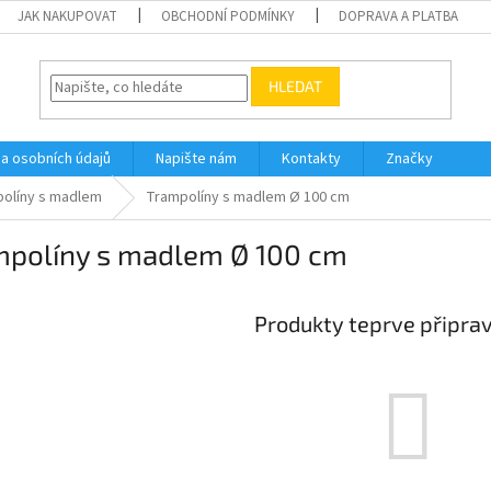
JAK NAKUPOVAT
OBCHODNÍ PODMÍNKY
DOPRAVA A PLATBA
HLEDAT
a osobních údajů
Napište nám
Kontakty
Značky
olíny s madlem
Trampolíny s madlem Ø 100 cm
mpolíny s madlem Ø 100 cm
Produkty teprve připra