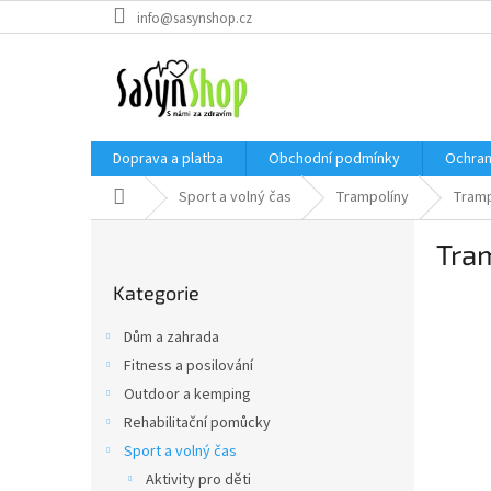
Přejít
info@sasynshop.cz
na
obsah
Doprava a platba
Obchodní podmínky
Ochran
Domů
Sport a volný čas
Trampolíny
Tramp
P
Tra
o
Přeskočit
s
Kategorie
kategorie
t
r
Dům a zahrada
a
Fitness a posilování
n
Outdoor a kemping
n
í
Rehabilitační pomůcky
p
Sport a volný čas
a
Aktivity pro děti